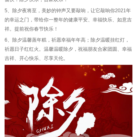
5、除夕夜将至，美妙的钟声又要敲响，让它敲响你2021年
的幸运之门，带给你一整年的健康平安、幸福快乐、如意吉
祥。提前祝你春节快乐！
6、除夕温馨蒸年糕，祈愿幸福年年高；除夕温暖挂红灯，
祈愿日子红红火。温馨温暖除夕，祝福朋友合家团圆、幸福
吉祥、开心快乐、尽享天伦。