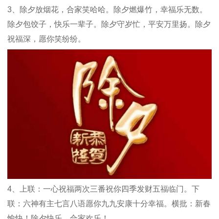
3、除夕放烟花，合家笑哈哈。除夕燃爆竹，幸福乐无数。
除夕包饺子，快乐一辈子。除夕守岁忙，平安万里扬。除夕
祝福深，愿你笑纷纷。
4、上联：一心祝福两次三番祝你四季发财五福临门。下
联：六神有主七言八语愿你九九安康十分幸福。横批：新春
愉快！除夕快乐，合家欢乐！