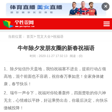
✕
>
>
当前位置：
首页
范文大全
祝福语
牛年除夕发朋友圈的新春祝福语
时间：2020-11-27 17:32:13
阅读：
(0)
1、除夕短信扑天盖地，我怕祝福塞不进去，提前行动占领
高地，混个前面也不容易，祝你春万事如意！全家身体健
康，春节快乐！
2、瑞牛一声令下，祝福对你轮番轰炸，四面楚歌的你六神
无主，心情难以平静，好运乘势出击，你最后决定，向快乐
缴械投降！