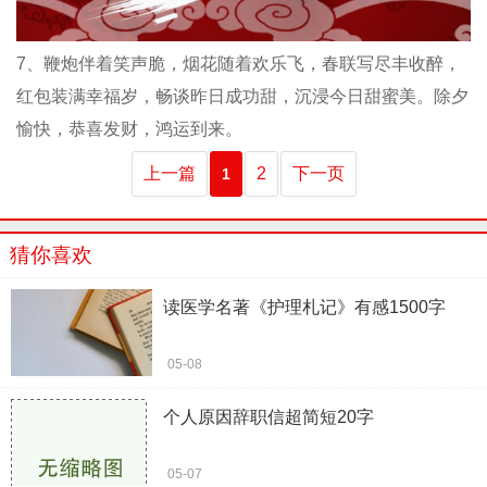
7、鞭炮伴着笑声脆，烟花随着欢乐飞，春联写尽丰收醉，
红包装满幸福岁，畅谈昨日成功甜，沉浸今日甜蜜美。除夕
愉快，恭喜发财，鸿运到来。
上一篇
2
下一页
1
猜你喜欢
读医学名著《护理札记》有感1500字
05-08
个人原因辞职信超简短20字
05-07