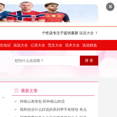
✕
个性说专注于提供最新
说说大全
！
生知识
说说大全
心语大全
范文大全
话术大全
说说精选
搜 索
最新文章
，一
钟南山表情包 听钟南山的话
我和你没什么好说的系列带字表情包 有点污猥琐老公老婆表情包大全