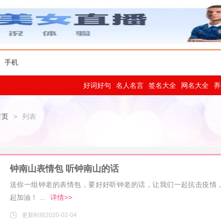
手机
好词好句
名人名言
签名大全
网名大全
养
首页
>
列表
钟南山表情包 听钟南山的话
送你一组钟老的表情包，要好好听钟老的话，让我们一起抗击疫情
起加油！ ​​​​...
详情>>
更新时间2020-02-04