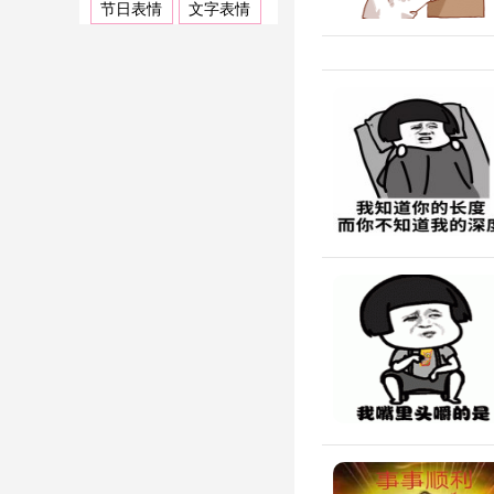
节日表情
文字表情