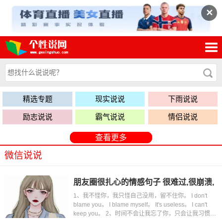
✕
精选专题
现实说说
下雨说说
励志说说
霸气说说
情侣说说
考试说说
兄弟说说
查看更多
节日说说
微信说说
幸福说说
生日说说
空间说说
朋友圈很扎心的情感句子 很难过,很崩溃,
微信说说
心累说说
职场说说
很无奈
1、我不怪你，我只怪自己没用，留不住你。 I don't
blame you。 I blame myself。 It's useless。 I can't
古风说说
内涵说说
哲理说说
keep you。 2、时间不会让我忘了你，只会让我习惯没