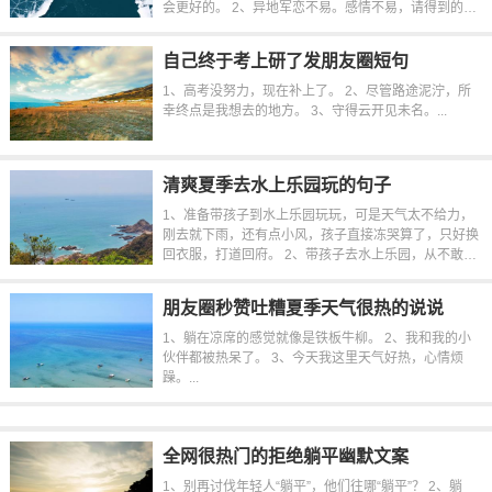
会更好的。 2、异地军恋不易。感情不易，请得到的人
好好珍惜。其实不管是第一次还是第几次，只要两个人
喝酒说说
互相开心就好。适合就好。 3、苦自己懂，泪自己擦，
自己终于考上研了发朋友圈短句
谁也不明白你的苦你的泪，只有自己懂自己！...
青春说说
堵车说说
过年说说
1、高考没努力，现在补上了。 2、尽管路途泥泞，所
幸终点是我想去的地方。 3、守得云开见未名。...
搬家说说
友情说说
起床说说
睡觉说说
带娃说说
销售说说
清爽夏季去水上乐园玩的句子
自拍说说
做饭说说
领证说说
1、准备带孩子到水上乐园玩玩，可是天气太不给力，
买车说说
刚去就下雨，还有点小风，孩子直接冻哭算了，只好换
回衣服，打道回府。 2、带孩子去水上乐园，从不敢让
孩子离开自己视角。 3、带孩子出来，水上乐园只能泡
成长说说
下雪说说
泡澡，早知这样何必跑这么远路？失策失策。...
朋友圈秒赞吐糟夏季天气很热的说说
购物说说
红包说说
放假说说
1、躺在凉席的感觉就像是铁板牛柳。 2、我和我的小
钓鱼说说
伙伴都被热呆了。 3、今天我这里天气好热，心情烦
躁。...
全网很热门的拒绝躺平幽默文案
1、别再讨伐年轻人“躺平”，他们往哪“躺平”？ 2、躺